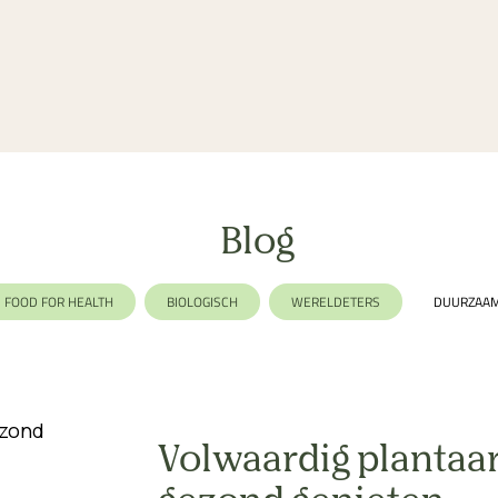
Blog
FOOD FOR HEALTH
BIOLOGISCH
WERELDETERS
DUURZAA
LACTOSEVRIJ
AFVALLEN
GEZIN
EKOMENU
NO WA
Volwaardig plantaard