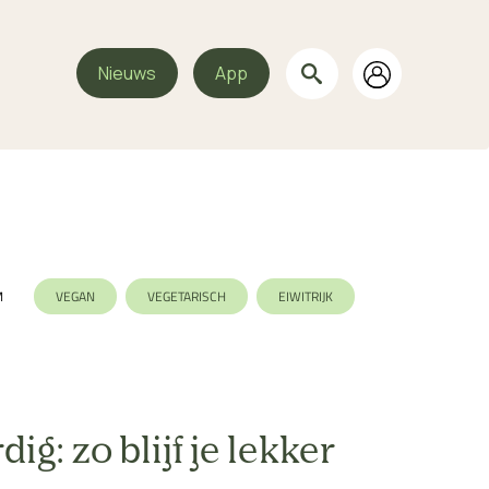
Nieuws
App
M
VEGAN
VEGETARISCH
EIWITRIJK
STE
ig: zo blijf je lekker