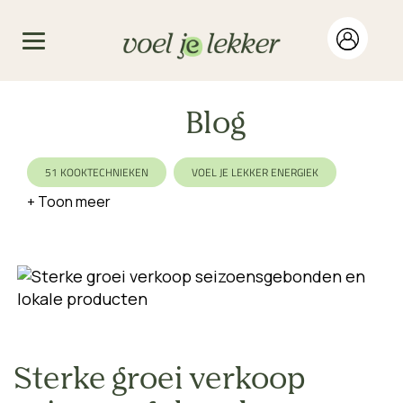
Blog
51 KOOKTECHNIEKEN
VOEL JE LEKKER ENERGIEK
FOOD FOR HEALTH
BIOLOGISCH
WERELDETERS
DUURZAAM
VEGAN
VEGETARISCH
EIWITRIJK
VARIATIE
SEIZOEN
KOOLHYDRAATBEWUST
LACTOSEVRIJ
AFVALLEN
GEZIN
EKOMENU
NO WASTE
Sterke groei verkoop