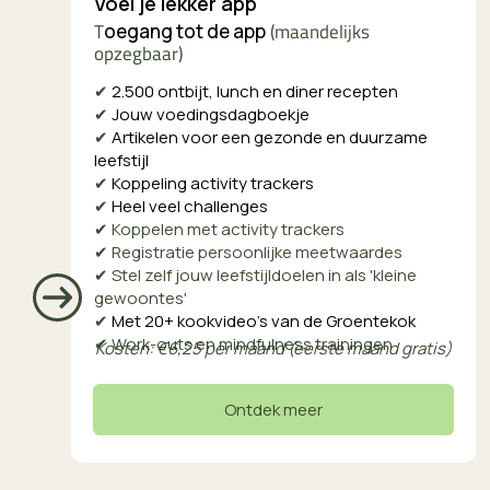
Voel je lekker app
T
(maandelijks
oegang tot de app
opzegbaar)
✔
2.500 ontbijt, lunch en diner recepten
✔
Jouw voedingsdagboekje
✔
Artikelen voor een gezonde en duurzame
leefstijl
✔
Koppeling activity trackers
✔
Heel veel challenges
✔ Koppelen met activity trackers
✔ Registratie persoonlijke meetwaardes
✔ Stel zelf jouw leefstijldoelen in als 'kleine
gewoontes'
✔
Met 20+ kookvideo’s van de Groentekok
✔
Work-outs en mindfulness trainingen
Kosten: €6,25 per maand (eerste maand gratis)
Ontdek meer