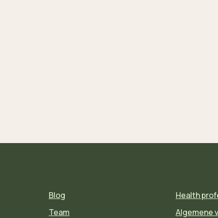
Blog
Health prof
Team
Algemene 