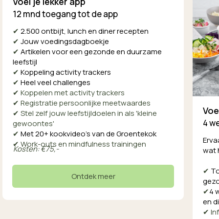
Voel je lekker app
12 mnd toegang tot de app
✔
2.500 ontbijt, lunch en diner recepten
✔
Jouw voedingsdagboekje
✔
Artikelen voor een gezonde en duurzame
leefstijl
✔
Koppeling activity trackers
✔
Heel veel challenges
✔ Koppelen met activity trackers
✔ Registratie persoonlijke meetwaardes
Voe
✔ Stel zelf jouw leefstijldoelen in als 'kleine
4 w
gewoontes'
✔
Met 20+ kookvideo’s van de Groentekok
Erva
✔
Work-outs en mindfulness trainingen
Kosten: €75,-
wat 
✔
To
Ontdek meer
gezo
✔
4 
en d
✔ In