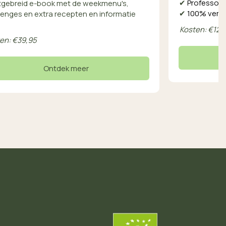
✔
Professor H
tgebreid e-book met de weekmenu's,
✔
100% vergoe
lenges en extra recepten en informatie
Kosten: €120
en: €39,95
Ontdek meer