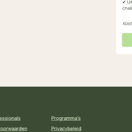
✔
Ui
chal
Kost
essionals
Programma's
voorwaarden
Privacybeleid