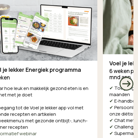
Voel je l
l je lekker Energiek programma
6 weken per
.
mnd app
eken
✔
Toegang tot
ar hoe leuk en makkelijk gezond eten is en
maanden
het met je doet
✔
E-handboek 
✔
Persoonlij
egang tot de Voel je lekker app vol met
onze diëtist
nde recepten en artikelen
✔
Chat met 
weekmenu's met gezonde ontbijt-, lunch-
✔
Challenges
iner recepten
✔
Supermarkt
formatief webinar