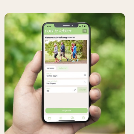
60%
LEKKER ETEN
Voeding is dé belangrijkste pijler voor een gezonde
leefstijl. Daarom leggen we de meeste nadruk op
gezond eten dat bij jou past.