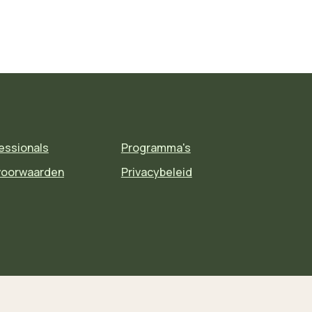
essionals
Programma's
voorwaarden
Privacybeleid