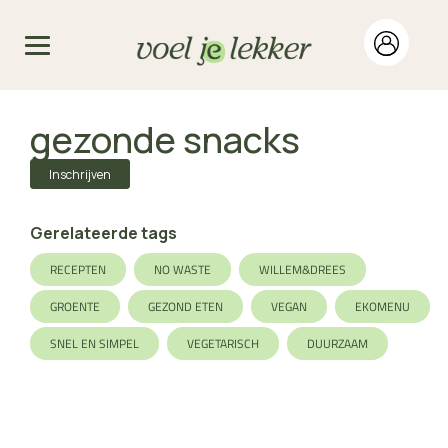
gezonde snacks
Inschrijven
Gerelateerde tags
RECEPTEN
NO WASTE
WILLEM&DREES
GROENTE
GEZOND ETEN
VEGAN
EKOMENU
SNEL EN SIMPEL
VEGETARISCH
DUURZAAM