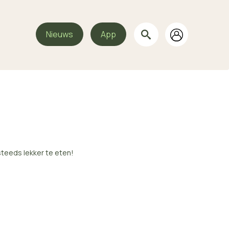
Nieuws
App
steeds lekker te eten!