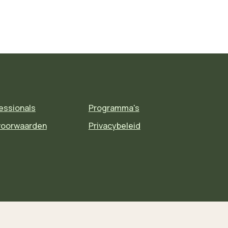
essionals
Programma's
voorwaarden
Privacybeleid