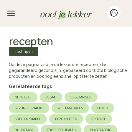
recepten
Inschrijven
Op deze pagina vind je de lekkerste recepten, die
gegarandeerd gezond zijn, gebaseerd op 100% biologische
producten én ook nog eens snel op tafel te zetten
Gerelateerde tags
NO WASTE
VEGAN
VEGETARISCH
GEZONDE SNACKS
WILLEM&DREES
LUNCH
SNEL EN SIMPEL
GEZOND ETEN
GROENTE
DUURZAAM
FOOD FOR HEALTH
PLANTAARDIG