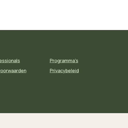
essionals
Programma's
voorwaarden
Privacybeleid