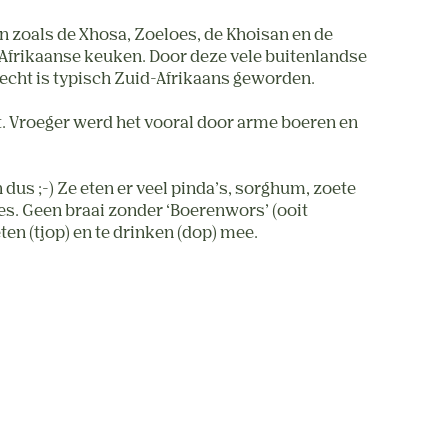
en zoals de Xhosa, Zoeloes, de Khoisan en de
Afrikaanse keuken. Door deze vele buitenlandse
recht is typisch Zuid-Afrikaans geworden.
st. Vroeger werd het vooral door arme boeren en
s ;-) Ze eten er veel pinda’s, sorghum, zoete
es. Geen braai zonder ‘Boerenwors’ (ooit
en (tjop) en te drinken (dop) mee.