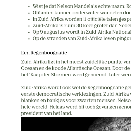
Wist je dat Nelson Mandela’s echte naam: R
Olifanten kunnen onderwater wandelen door 
In Zuid-Afrika worden 11 officiële talen ges
Zuid-Afrika is ruim 30 keer groter dan Nede
Op 9 augustus wordt in Zuid-Afrika Nationa
Op de stranden van Zuid-Afri
Een Regenboognatie
Zuid-Afrika ligt in het meest zuidelijke puntje van
Oceaan en de koude Atlantische Oceaan. Door de 
het ‘Kaap der Stormen’ werd genoemd. Later wer
Zuid-Afrika wordt ook wel de Regenboognatie ge
eerste democratische verkiezingen. Zuid-Afrika w
blanken en bankjes voor zwarten mensen. Nelson
hele wereld. Helaas werd hij toch gevangen genome
president van het land.