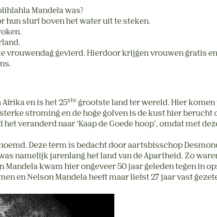
olihlahla Mandela was?
hun slurf boven het water uit te steken.
proken.
rland.
le vrouwendag gevierd. Hierdoor krijgen vrouwen gratis en
ka leven pinguïns.
ste
 Afrika en is het 25
grootste land ter wereld. Hier komen
sterke stroming en de hoge golven is de kust hier beruch
d het veranderd naar ‘Kaap de Goede hoop’, omdat met dez
noemd. Deze term is bedacht door aartsbisschop Desmond 
as namelijk jarenlang het land van de Apartheid. Zo waren
 Mandela kwam hier ongeveer 50 jaar geleden tegen in ops
n en Nelson Mandela heeft maar liefst 27 jaar vast gezeten