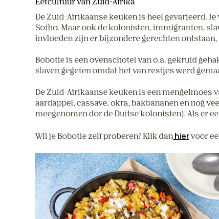
Eetcultuur van Zuid-Afrika
De Zuid-Afrikaanse keuken is heel gevarieerd. Je
Sotho. Maar ook de kolonisten, immigranten, sl
invloeden zijn er bijzondere gerechten ontstaan,
Bobotie is een ovenschotel van o.a. gekruid geha
slaven gegeten omdat het van restjes werd gema
De Zuid-Afrikaanse keuken is een mengelmoes van
aardappel, cassave, okra, bakbananen en nog veel
meegenomen dor de Duitse kolonisten). Als er een
hier
Wil je Bobotie zelf proberen? Klik dan
voor ee