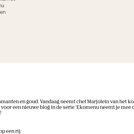
nu
den
diamanten en goud. Vandaag neemt chef Marjolein van het k
 voor een nieuwe blog in de serie ‘Ekomenu neemt je mee op 
?
p een rij: