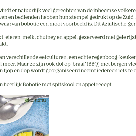
 vindt er natuurlijk veel gerechten van de inheemse volker
aven en bedienden hebben hun stempel gedrukt op de Zuid-
 waarvan bobotie een mooi voorbeeld is. Dit Aziatische ge
kt, eieren, melk, chutney en appel, geserveerd met gele rij
akt.
 verschillende eetculturen, een echte regenboog-keuken du
 meer. Maar ze zijn ook dol op ‘braai’ (BBQ) met bergen vle
 tjop en dop wordt georganiseerd neemt iedereen iets te et
n heerlijk Bobotie met spitskool en appel recept.