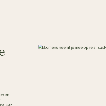
e
-
ten en
k
ka. Het