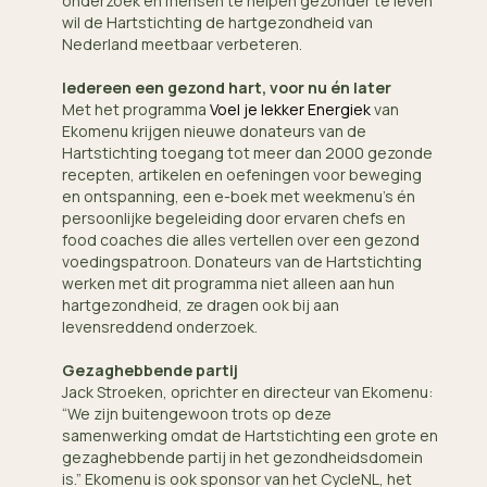
onderzoek en mensen te helpen gezonder te leven
wil de Hartstichting de hartgezondheid van
Nederland meetbaar verbeteren.
Iedereen een gezond hart, voor nu én later
Met het programma
Voel je lekker Energiek
van
Ekomenu krijgen nieuwe donateurs van de
Hartstichting toegang tot meer dan 2000 gezonde
recepten, artikelen en oefeningen voor beweging
en ontspanning, een e-boek met weekmenu’s én
persoonlijke begeleiding door ervaren chefs en
food coaches die alles vertellen over een gezond
voedingspatroon. Donateurs van de Hartstichting
werken met dit programma niet alleen aan hun
hartgezondheid, ze dragen ook bij aan
levensreddend onderzoek.
Gezaghebbende partij
Jack Stroeken, oprichter en directeur van Ekomenu:
“We zijn buitengewoon trots op deze
samenwerking omdat de Hartstichting een grote en
gezaghebbende partij in het gezondheidsdomein
is.” Ekomenu is ook sponsor van het CycleNL, het