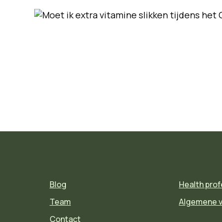
Blog
Health prof
Team
Algemene 
Contact