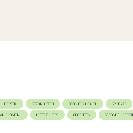
LEEFSTIJL
GEZOND ETEN
FOOD FOR HEALTH
GROENTE
VAN EKOMENU
LEEFSTIJL TIPS
GROENTEN
GEZONDE LEEFSTI