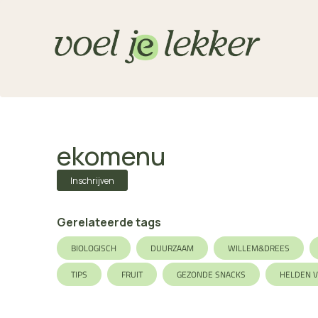
ekomenu
Inschrijven
Gerelateerde tags
BIOLOGISCH
DUURZAAM
WILLEM&DREES
TIPS
FRUIT
GEZONDE SNACKS
HELDEN 