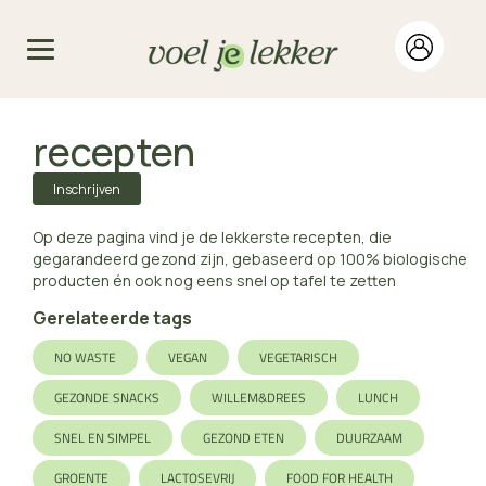
recepten
Inschrijven
Op deze pagina vind je de lekkerste recepten, die
gegarandeerd gezond zijn, gebaseerd op 100% biologische
producten én ook nog eens snel op tafel te zetten
Gerelateerde tags
NO WASTE
VEGAN
VEGETARISCH
GEZONDE SNACKS
WILLEM&DREES
LUNCH
SNEL EN SIMPEL
GEZOND ETEN
DUURZAAM
GROENTE
LACTOSEVRIJ
FOOD FOR HEALTH