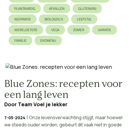
PLANTAARDIG
AFVALLEN
GLUTENVRIJ
INSPIRATIE
BIOLOGISCH
LEEFSTIJL
WERELDETERS
VEGA
ZOMER
VARIATIE
FAMILIE
EKOMENU
Blue Zones: recepten voor
een lang leven
Door
Team Voel je lekker
|
Onze levensverwachting stijgt, maar hoewel
7-05-2024
we steeds ouder worden, gebeurt dit vaak niet in goede