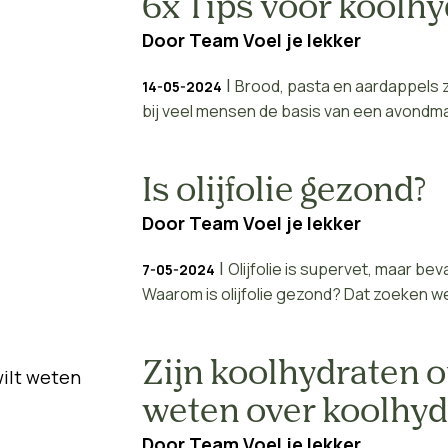
6x Tips voor koolh
Door
Team Voel je lekker
|
Brood, pasta en aardappels zi
14-05-2024
bij veel mensen de basis van een avondmaal
Is olijfolie gezond?
Door
Team Voel je lekker
|
Olijfolie is supervet, maar beva
7-05-2024
Waarom is olijfolie gezond? Dat zoeken we v
Zijn koolhydraten o
weten over koolhyd
Door
Team Voel je lekker