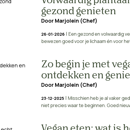
Volwaardig plantaard
gezond genieten
Door
Marjolein (Chef)
|
Een gezond en volwaardig veg
26-01-2026
bewezen goed voor je lichaam én voor het m
Zo begin je met veg
ontdekken en genie
Door
Marjolein (Chef)
|
Misschien heb je al vaker geda
23-12-2025
niet precies waar te beginnen. Goed nieuw
Vegan eten: wat is h