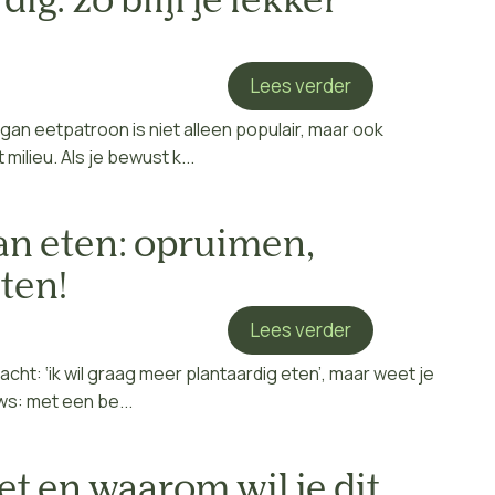
ig: zo blijf je lekker
Lees verder
an eetpatroon is niet alleen populair, maar ook
ilieu. Als je bewust k...
an eten: opruimen,
ten!
Lees verder
cht: ‘ik wil graag meer plantaardig eten’, maar weet je
s: met een be...
et en waarom wil je dit