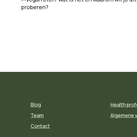
Blog
Health prof
Team
Algemene 
Contact