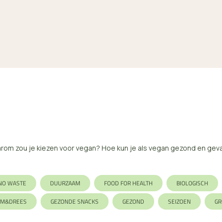
Waarom zou je kiezen voor vegan? Hoe kun je als vegan gezond en ge
NO WASTE
DUURZAAM
FOOD FOR HEALTH
BIOLOGISCH
EM&DREES
GEZONDE SNACKS
GEZOND
SEIZOEN
GR