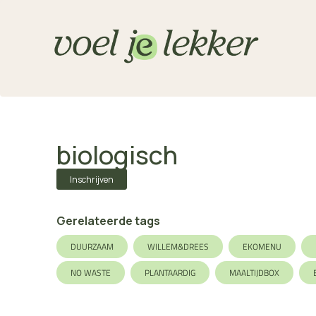
biologisch
Inschrijven
Gerelateerde tags
DUURZAAM
WILLEM&DREES
EKOMENU
NO WASTE
PLANTAARDIG
MAALTIJDBOX