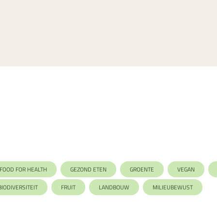
FOOD FOR HEALTH
GEZOND ETEN
GROENTE
VEGAN
BIODIVERSITEIT
FRUIT
LANDBOUW
MILIEUBEWUST