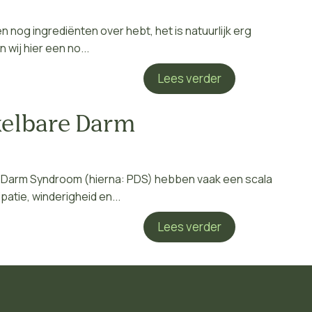
en nog ingrediënten over hebt, het is natuurlijk erg
wij hier een no...
Lees verder
kelbare Darm
 Darm Syndroom (hierna: PDS) hebben vaak een scala
atie, winderigheid en...
Lees verder