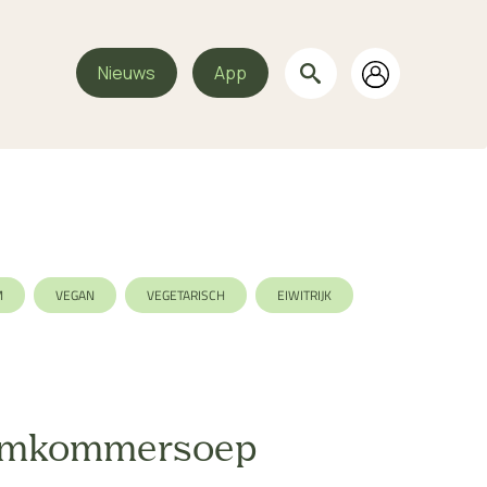
Nieuws
App
M
VEGAN
VEGETARISCH
EIWITRIJK
STE
komkommersoep