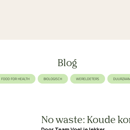
Blog
FOOD FOR HEALTH
BIOLOGISCH
WERELDETERS
DUURZAA
LACTOSEVRIJ
AFVALLEN
GEZIN
EKOMENU
NO WA
No waste: Koude 
Door
Team Voel je lekker