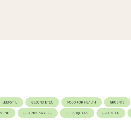
LEEFSTIJL
GEZOND ETEN
FOOD FOR HEALTH
GROENTE
OMENU
GEZONDE SNACKS
LEEFSTIJL TIPS
GROENTEN