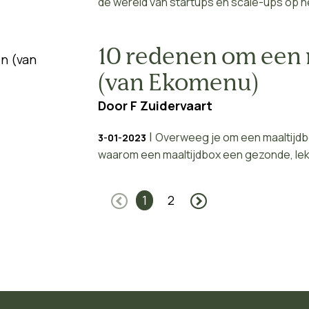
de wereld van startups en scale-ups op he
10 redenen om een 
(van Ekomenu)
Door
F Zuidervaart
|
Overweeg je om een maaltijdbox
3-01-2023
waarom een maaltijdbox een gezonde, lek
1
2