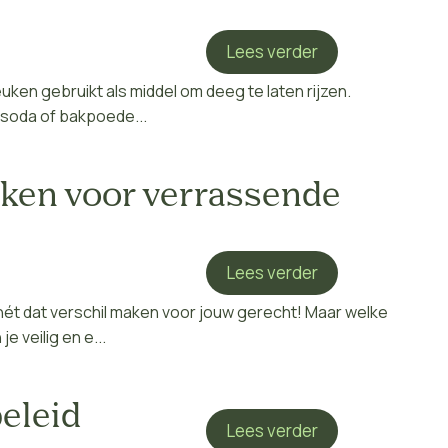
Lees verder
uken gebruikt als middel om deeg te laten rijzen.
’ soda of bakpoede...
eken voor verrassende
Lees verder
nét dat verschil maken voor jouw gerecht! Maar welke
e veilig en e...
eleid
Lees verder