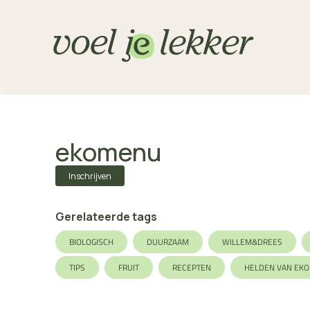
ekomenu
Inschrijven
Gerelateerde tags
BIOLOGISCH
DUURZAAM
WILLEM&DREES
TIPS
FRUIT
RECEPTEN
HELDEN VAN EK