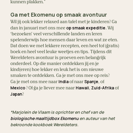
kunnen plakken."
Ga met Ekomenu op smaak avontuur
Wil jij ook lekker relaxed aan tafel met je kinderen? Ga
op smaak expeditie
.
dan in januari met ons mee
Wij
‘bezoeken’ veel verschillende landen en leren
spelenderwijs hoe mensen daar leven en wat ze eten.
Dat doen we met lekkere recepten, een heel tof (gratis)
boek en heel veel leuke weetjes en tips. Tijdens dit
Wereldeters avontuur is proeven een belangrijk
onderdeel. Op die manier ontdekken jij en je
kind(eren) hoe lekker en leuk het is om nieuwe
smaken te ontdekken. Ga je met ons mee op reis?
India
Spanje
Ga je met ons mee naar
of naar
, of
Mexico
Hawaii
Zuid-Afrika
? Of ga je liever mee naar
,
of
Japan
?
*Marjolein de Vlaam is oprichter en chef van de
biologische maaltijdbox Ekomenu
en auteur van het
bekroonde kookboek Wereldeters.