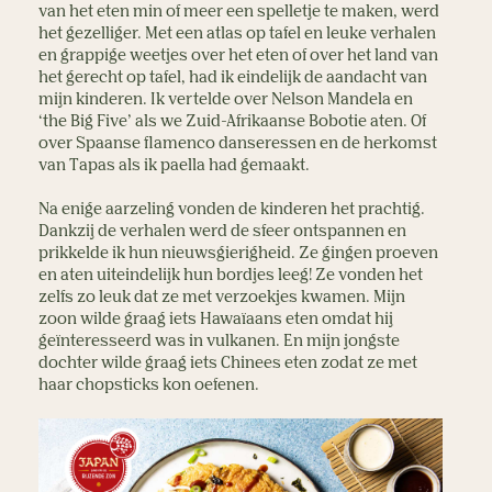
van het eten min of meer een spelletje te maken, werd
het gezelliger. Met een atlas op tafel en leuke verhalen
en grappige weetjes over het eten of over het land van
het gerecht op tafel, had ik eindelijk de aandacht van
mijn kinderen. Ik vertelde over Nelson Mandela en
‘the Big Five’ als we Zuid-Afrikaanse Bobotie aten. Of
over Spaanse flamenco danseressen en de herkomst
van Tapas als ik paella had gemaakt.
Na enige aarzeling vonden de kinderen het prachtig.
Dankzij de verhalen werd de sfeer ontspannen en
prikkelde ik hun nieuwsgierigheid. Ze gingen proeven
en aten uiteindelijk hun bordjes leeg! Ze vonden het
zelfs zo leuk dat ze met verzoekjes kwamen. Mijn
zoon wilde graag iets Hawaïaans eten omdat hij
geïnteresseerd was in vulkanen. En mijn jongste
dochter wilde graag iets Chinees eten zodat ze met
haar chopsticks kon oefenen.