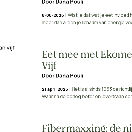
Door
Dana Pouli
|
Wist je dat wat je eet invloed
8-06-2026
meer dan alleen je lichaam van energie voo
Eet mee met Ekomen
Vijf
Door
Dana Pouli
|
Het is al sinds 1953 dé richtl
21 april 2026
Waar na de oorlog boter en levertraan cen
Fibermaxxing: de n