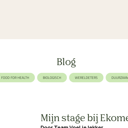
Blog
FOOD FOR HEALTH
BIOLOGISCH
WERELDETERS
DUURZAA
LACTOSEVRIJ
AFVALLEN
GEZIN
EKOMENU
NO WA
Mijn stage bij Ekom
Door
Team Voel je lekker