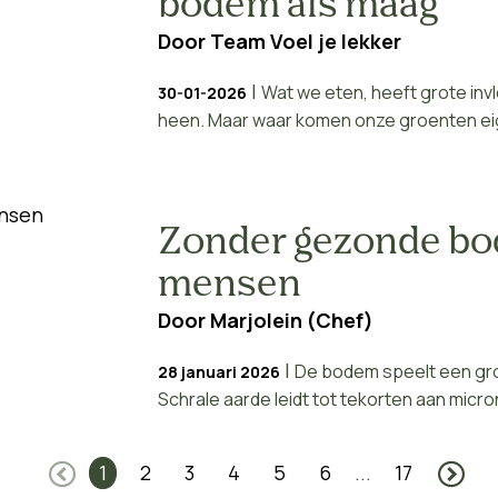
bodem als maag'
Door
Team Voel je lekker
|
Wat we eten, heeft grote in
30-01-2026
heen. Maar waar komen onze groenten eige
Zonder gezonde bo
mensen
Door
Marjolein (Chef)
|
De bodem speelt een gro
28 januari 2026
Schrale aarde leidt tot tekorten aan micron
1
2
3
4
5
6
...
17