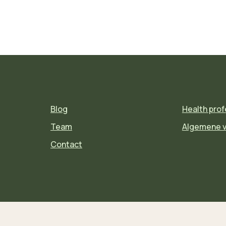
Blog
Health prof
Team
Algemene 
Contact