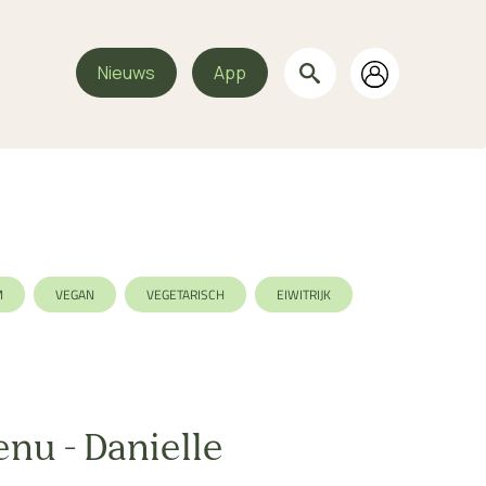
Nieuws
App
M
VEGAN
VEGETARISCH
EIWITRIJK
STE
enu - Danielle