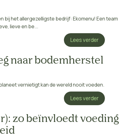
en bij het allergezelligste bedrijf: Ekomenu! Een team
e, lieve en be...
Lees verder
eg naar bodemherstel
laneet vernietigt kan de wereld nooit voeden.
Lees verder
er): zo beïnvloedt voeding
eid