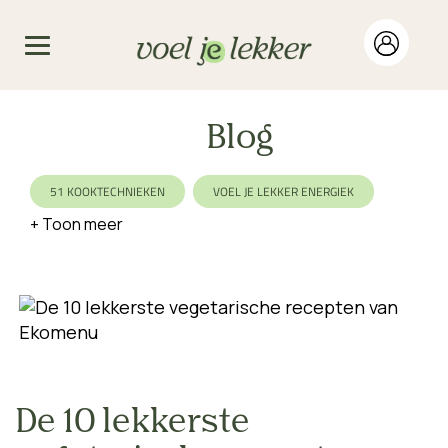
Blog
51 KOOKTECHNIEKEN
VOEL JE LEKKER ENERGIEK
FOOD FOR HEALTH
BIOLOGISCH
WERELDETERS
DUURZAAM
VEGAN
VEGETARISCH
EIWITRIJK
VARIATIE
SEIZOEN
KOOLHYDRAATBEWUST
LACTOSEVRIJ
AFVALLEN
GEZIN
EKOMENU
NO WASTE
De 10 lekkerste